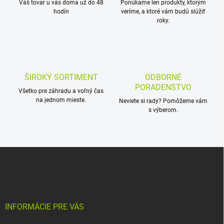
Váš tovar u vás doma už do 48
e
Ponúkame len produkty, ktorým
hodín
veríme, a ktoré vám budú slúžiť
p
roky.
r
v
k
y
v
ý
ŠIROKÝ SORTIMENT
ODBORNÉ
p
PORADENSTVO
i
Všetko pre záhradu a voľný čas
s
na jednom mieste.
Neviete si rady? Pomôžeme vám
u
s výberom.
Z
á
p
ä
t
i
INFORMÁCIE PRE VÁS
e