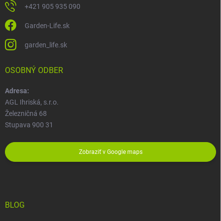
+421 905 935 090
Garden-Life.sk
garden_life.sk
OSOBNÝ ODBER
Adresa:
AGL Ihriská, s.r.o.
Železničná 68
Stupava 900 31
Zobraziť v Google maps
BLOG