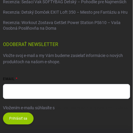
Recenzia: Sedací Vak SOFTYBAG Detský – Pohodlie pre Najmenších
Recenzia: Detský Domček EXIT Loft 350 – Miesto pre Fantáziu a Hru
Recenzia: Workout Zostava GetSet Power Station PS610 – Vaša
Osobná Posilňovňa na Doma
ODOBERAŤ NEWSLETTER
Vložte svoj e-mail a my Vám budeme zasielať informácie o nových
produktoch na našom e-shope.
EMAIL
Vložením e-mailu súhlasíte s
podmienkami ochrany osobných údajov
Prihlásiť sa