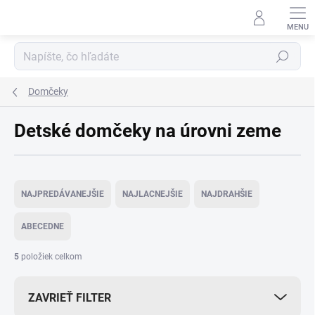
Prejsť
na
obsah
Hľadať
Domčeky
Detské domčeky na úrovni zeme
R
a
NAJPREDÁVANEJŠIE
NAJLACNEJŠIE
NAJDRAHŠIE
d
e
ABECEDNE
n
i
5
položiek celkom
e
p
ZAVRIEŤ FILTER
r