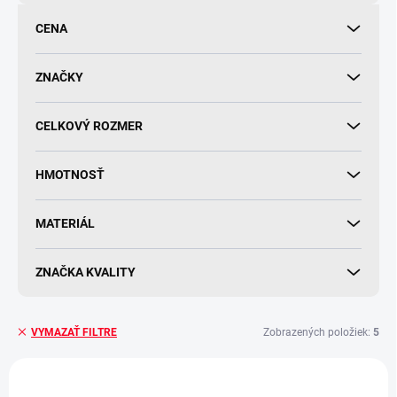
o
d
CENA
u
k
t
ZNAČKY
o
v
CELKOVÝ ROZMER
HMOTNOSŤ
MATERIÁL
ZNAČKA KVALITY
Zobrazených položiek:
5
VYMAZAŤ FILTRE
V
ý