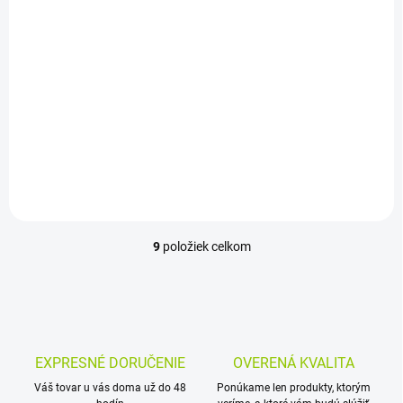
SKLAD VÝROBCU: DODANIE 7-10
DNÍ
Domček EXIT Crooky
700
1 349 €
Detail
9
položiek celkom
O
v
l
á
d
a
c
EXPRESNÉ DORUČENIE
OVERENÁ KVALITA
i
Váš tovar u vás doma už do 48
e
Ponúkame len produkty, ktorým