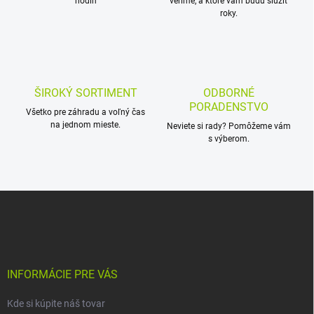
hodín
veríme, a ktoré vám budú slúžiť
p
roky.
r
v
k
y
v
ý
ŠIROKÝ SORTIMENT
ODBORNÉ
p
PORADENSTVO
i
Všetko pre záhradu a voľný čas
s
na jednom mieste.
Neviete si rady? Pomôžeme vám
u
s výberom.
Z
á
p
ä
t
i
INFORMÁCIE PRE VÁS
e
Kde si kúpite náš tovar