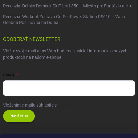
Recenzia: Detský Domček EXIT Loft 350 – Miesto pre Fantáziu a Hru
Recenzia: Workout Zostava GetSet Power Station PS610 – Vaša
Osobná Posilňovňa na Doma
ODOBERAŤ NEWSLETTER
Vložte svoj e-mail a my Vám budeme zasielať informácie o nových
produktoch na našom e-shope.
EMAIL
Vložením e-mailu súhlasíte s
podmienkami ochrany osobných údajov
Prihlásiť sa