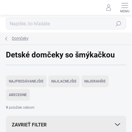
Prejsť
na
obsah
Hľadať
Domčeky
Detské domčeky so šmýkačkou
R
a
NAJPREDÁVANEJŠIE
NAJLACNEJŠIE
NAJDRAHŠIE
d
e
ABECEDNE
n
i
9
položiek celkom
e
p
ZAVRIEŤ FILTER
r