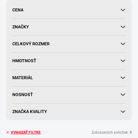
o
d
CENA
u
k
t
ZNAČKY
o
v
CELKOVÝ ROZMER
HMOTNOSŤ
MATERIÁL
NOSNOSŤ
ZNAČKA KVALITY
Zobrazených položiek:
9
VYMAZAŤ FILTRE