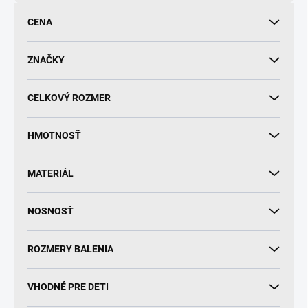
o
d
CENA
u
k
t
ZNAČKY
o
v
CELKOVÝ ROZMER
HMOTNOSŤ
MATERIÁL
NOSNOSŤ
ROZMERY BALENIA
VHODNÉ PRE DETI