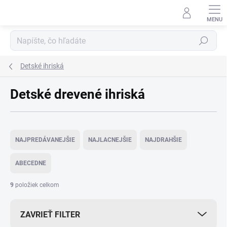
Prejsť
na
obsah
Hľadať
Detské ihriská
Detské drevené ihriská
R
a
NAJPREDÁVANEJŠIE
NAJLACNEJŠIE
NAJDRAHŠIE
d
e
ABECEDNE
n
i
9
položiek celkom
e
p
ZAVRIEŤ FILTER
r