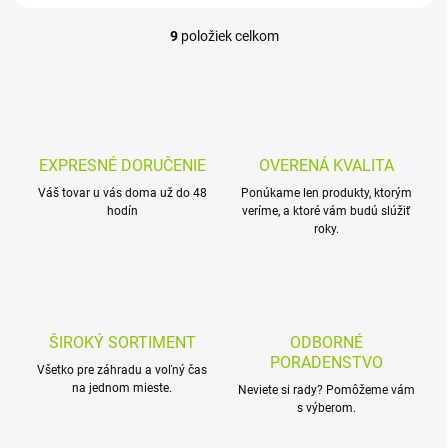
9
položiek celkom
O
v
l
á
d
a
c
EXPRESNÉ DORUČENIE
OVERENÁ KVALITA
i
Váš tovar u vás doma už do 48
e
Ponúkame len produkty, ktorým
hodín
veríme, a ktoré vám budú slúžiť
p
roky.
r
v
k
y
v
ý
ŠIROKÝ SORTIMENT
ODBORNÉ
p
PORADENSTVO
i
Všetko pre záhradu a voľný čas
s
na jednom mieste.
Neviete si rady? Pomôžeme vám
u
s výberom.