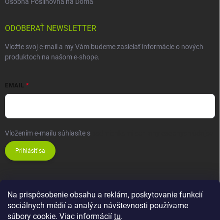
Osobná Posilňovňa na Doma
ODOBERAŤ NEWSLETTER
Vložte svoj e-mail a my Vám budeme zasielať informácie o nových
produktoch na našom e-shope.
EMAIL
Vložením e-mailu súhlasíte s
podmienkami ochrany osobných údajov
Prihlásiť sa
Na prispôsobenie obsahu a reklám, poskytovanie funkcií
sociálnych médií a analýzu návštevnosti používame
súbory cookie. Viac informácií
tu
.