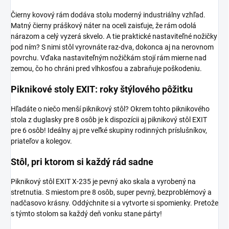
Čierny kovový rám dodáva stolu moderný industriálny vzhľad.
Matný čierny práškový náter na oceli zaisťuje, že rám odolá
nárazom a celý vyzerá skvelo. A tie praktické nastaviteľné nožičky
pod ním? S nimi stôl vyrovnáte raz-dva, dokonca aj na nerovnom
povrchu. Vďaka nastaviteľným nožičkám stojí rám mierne nad
zemou, čo ho chráni pred vlhkosťou a zabraňuje poškodeniu.
Piknikové stoly EXIT: roky štýlového pôžitku
Hľadáte o niečo menší piknikový stôl? Okrem tohto piknikového
stola z duglasky pre 8 osôb je k dispozícii aj piknikový stôl EXIT
pre 6 osôb
! Ideálny aj pre veľké skupiny rodinných príslušníkov,
priateľov a kolegov.
Stôl, pri ktorom si každý rád sadne
Piknikový stôl EXIT X-235 je pevný ako skala a vyrobený na
stretnutia. S miestom pre 8 osôb, super pevný, bezproblémový a
nadčasovo krásny. Oddýchnite si a vytvorte si spomienky. Pretože
s týmto stolom sa každý deň vonku stane párty!