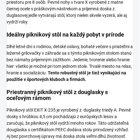
priestoru pre 8 osôb. Pevné nohy v tvare X vyrobené z matne
čiernej ocele s práškovým nástrekom a príjemná doska z
duglasovej jedle vytvárajú stôl, ktorý nielen skvele vyzerá, ale aj
vydrží roky.
Ideálny piknikový stôl na každý pobyt v prírode
Dlhé letné dni s rodinou, detské oslavy, bohaté večere s priateľmi a
ležerné grilovačky v záhrade sa s týmto piknikovým stolom stanú
bez námahy príjemným zážitkom. Jedenie, tvorenie alebo hranie
hier: všetko je možné pri tom jednom stole. Trvalé miesto na relax,
hranie a socializáciu.
Tento robustný stôl je tiež vynikajúci na
použitie v športových kluboch a firmách.
Priestranný piknikový stôl z douglasky s
oceľovým rámom
Piknikový stôl EXIT X-235 je vyrobený z duglasky
triedy A. Pevné
dosky s hrúbkou 4,5 cm pochádzajú z európskych lesov a
zaručujú, že piknikový stôl vydrží mnoho rokov. Táto udržateľná
douglaska s certifikátom PEFC dodáva stolu prirodzený vzhľad.
Aj bez povrchovej úpravy má doska stola veľmi dlhú životnosť.