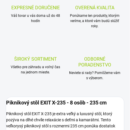
EXPRESNÉ DORUČENIE
OVERENÁ KVALITA
Váš tovar u vás doma už do 48
Ponúkame len produkty, ktorým
hodín
veríme, a ktoré vám budú slúžiť
roky.
ŠIROKÝ SORTIMENT
ODBORNÉ
PORADENSTVO
Všetko pre záhradu a voľný čas
na jednom mieste.
Neviete si rady? Pomôžeme vám
s výberom.
Piknikový stôl EXIT X-235 - 8 osôb - 235 cm
Piknikový stôl EXIT X-235 je extra veľký a luxusný stôl, ktorý
pozýva na dlhé chvíle relaxácie s deťmi a kamarátmi. Tento
veľkorysý piknikový stôl s rozmermi 235 cm ponúka dostatok