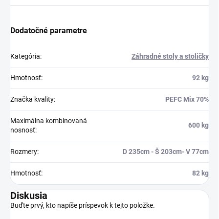
Dodatočné parametre
Kategória
:
Záhradné stoly a stoličky
Hmotnosť
:
92 kg
Značka kvality
:
PEFC Mix 70%
Maximálna kombinovaná
600 kg
nosnosť
:
Rozmery
:
D 235cm - Š 203cm- V 77cm
Hmotnosť
:
82 kg
Diskusia
Buďte prvý, kto napíše príspevok k tejto položke.