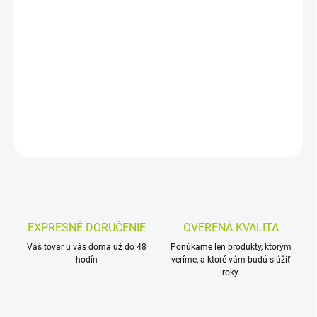
MOŽNOSTI DORUČENIA
−
+
Pridať do košíka
DETAILNÉ INFORMÁCIE
OPÝTAŤ SA
EXPRESNÉ DORUČENIE
OVERENÁ KVALITA
Váš tovar u vás doma už do 48
Ponúkame len produkty, ktorým
hodín
veríme, a ktoré vám budú slúžiť
roky.