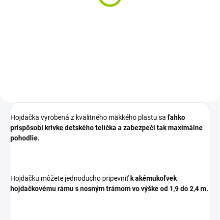
WENDI CLASSIC
379 €
Detail
Hojdačka vyrobená z kvalitného mäkkého plastu sa
ľahko
prispôsobí krivke detského telíčka a zabezpečí tak maximálne
pohodlie.
Hojdačku môžete jednoducho pripevniť
k akémukoľvek
hojdačkovému rámu s nosným trámom vo výške od 1,9 do 2,4 m.