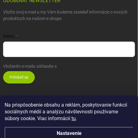
ODOBERAŤ NEWSLETTER
Vložte svoj e-mail a my Vám budeme zasielať informácie o nových
produktoch na našom e-shope.
EMAIL
Vložením e-mailu súhlasíte s
podmienkami ochrany osobných údajov
Prihlásiť sa
Na prispôsobenie obsahu a reklám, poskytovanie funkcií
sociálnych médií a analýzu návštevnosti používame
súbory cookie. Viac informácií
tu
.
Nastavenie