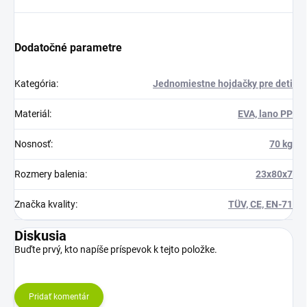
Dodatočné parametre
Kategória
:
Jednomiestne hojdačky pre deti
Materiál
:
EVA, lano PP
Nosnosť
:
70 kg
Rozmery balenia
:
23x80x7
Značka kvality
:
TÜV, CE, EN-71
Diskusia
Buďte prvý, kto napíše príspevok k tejto položke.
Pridať komentár