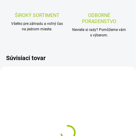
ŠIROKÝ SORTIMENT
ODBORNÉ
PORADENSTVO
Všetko pre záhradu a voľný čas
na jednom mieste.
Neviete si rady? Pomôžeme vám
s výberom.
Súvisiaci tovar
SKLADOM - ODOSIELAME IHNEĎ
Samostatný rúčkovací
modul GYM k hernej veži