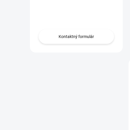
Máte otázku?
Obráťte sa na nás.
Kontaktný formulár