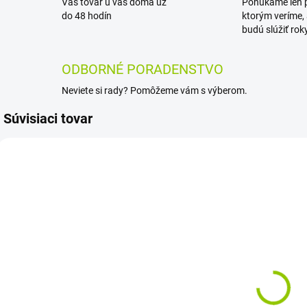
Váš tovar u vás doma už
Ponúkame len p
do 48 hodín
ktorým veríme,
budú slúžiť roky
ODBORNÉ PORADENSTVO
Neviete si rady? Pomôžeme vám s výberom.
Súvisiaci tovar
SKLADOM -
SKLADOM -
ODOSIELAME IHNEĎ
ODOSIELAME IHNEĎ
BIELY Piesok
Dopadová
(nielen) do
gumová
detských
dlažba 1m2 v 2