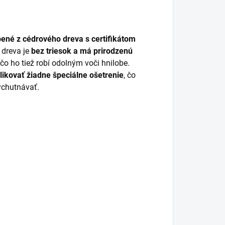
bené z cédrového dreva s certifikátom
 dreva je
bez triesok a má prirodzenú
čo ho tiež robí odolným voči hnilobe.
likovať žiadne špeciálne ošetrenie
, čo
ychutnávať.