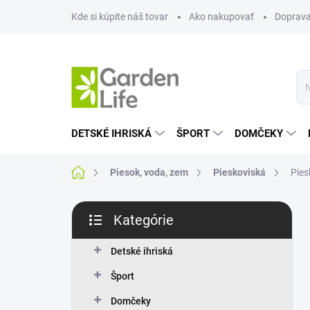
Prejsť
Kde si kúpite náš tovar
Ako nakupovať
Doprava
na
obsah
DETSKÉ IHRISKÁ
ŠPORT
DOMČEKY
Domov
Piesok, voda, zem
Pieskoviská
Pies
B
Kategórie
o
Preskočiť
č
kategórie
n
Detské ihriská
ý
Šport
p
a
Domčeky