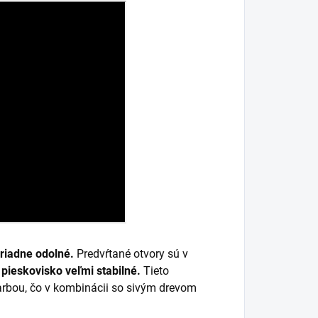
riadne odolné.
Predvŕtané otvory sú v
pieskovisko veľmi stabilné.
Tieto
arbou, čo v kombinácii so sivým drevom