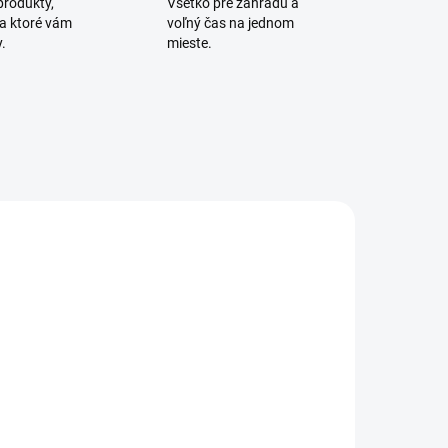
rodukty,
Všetko pre záhradu a
 a ktoré vám
voľný čas na jednom
.
mieste.