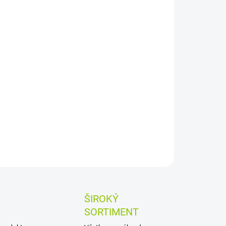
UČENIA
−
+
Pridať do košíka
ILNÉ INFORMÁCIE
OPÝTAŤ SA
ŠIROKÝ
SORTIMENT