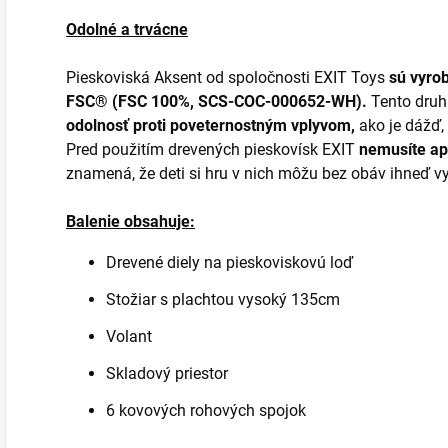
Odolné a trvácne
Pieskoviská Aksent od spoločnosti EXIT Toys
sú vyro
FSC® (FSC 100%, SCS-COC-000652-WH).
Tento druh
odolnosť proti poveternostným vplyvom,
ako je dážď, 
Pred použitím drevených pieskovísk EXIT
nemusíte ap
znamená, že deti si hru v nich môžu bez obáv ihneď v
Balenie obsahuje:
Drevené diely na pieskoviskovú loď
Stožiar s plachtou vysoký 135cm
Volant
Skladový priestor
6 kovových rohových spojok