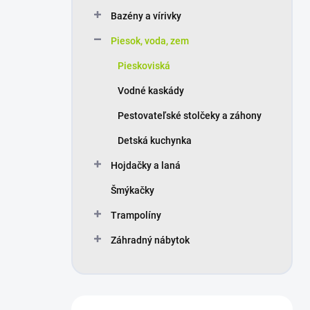
n
Bazény a vírivky
e
l
Piesok, voda, zem
Pieskoviská
Vodné kaskády
Pestovateľské stolčeky a záhony
Detská kuchynka
Hojdačky a laná
Šmýkačky
Trampolíny
Záhradný nábytok