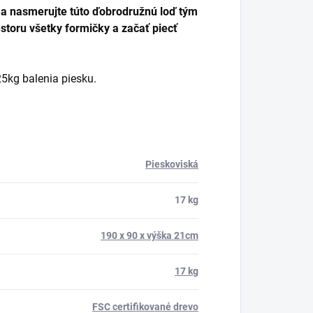
ty a nasmerujte túto ďobrodružnú loď tým
toru všetky formičky a začať piecť
25kg balenia piesku.
Pieskoviská
17 kg
190 x 90 x výška 21cm
17 kg
FSC certifikované drevo