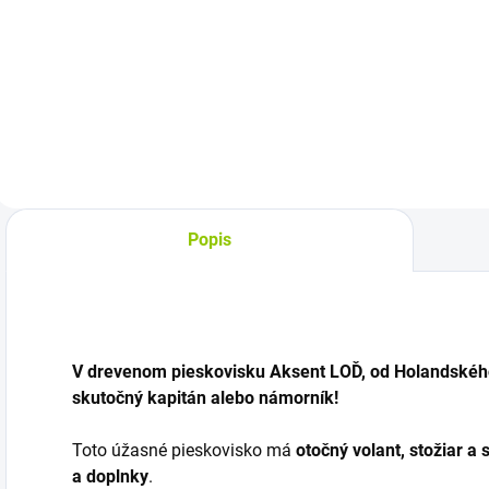
pieskovísk
farbách
11,90 €
39 €
Detail
Detail
Popis
V drevenom pieskovisku Aksent LOĎ, od Holandského 
skutočný kapitán alebo námorník!
Toto úžasné pieskovisko má
otočný volant, stožiar a 
a doplnky
.