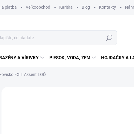
 a platba
Veľkoobchod
Kariéra
Blog
Kontakty
Náhr
Hľadať
BAZÉNY A VÍRIVKY
PIESOK, VODA, ZEM
HOJDAČKY A L
kovisko EXIT Aksent LOĎ
Neohodnotené
Podrobnosti hodnotenia
ZNAČKA
14
Jedn
SKL
cena
MOŽ