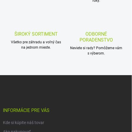
roky.
r
v
k
y
v
ý
ŠIROKÝ SORTIMENT
ODBORNÉ
p
PORADENSTVO
i
Všetko pre záhradu a voľný čas
s
na jednom mieste.
Neviete si rady? Pomôžeme vám
u
s výberom.
Z
á
p
ä
t
i
INFORMÁCIE PRE VÁS
e
Kde si kúpite náš tovar
Ako nakupovať