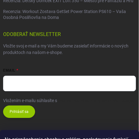
Recenzia: Detský Domček EXIT Loft 350 – Miesto pre Fantáziu a Hru
Recenzia: Workout Zostava GetSet Power Station PS610 – Vaša
Osobná Posilňovňa na Doma
ODOBERAŤ NEWSLETTER
Vložte svoj e-mail a my Vám budeme zasielať informácie o nových
produktoch na našom e-shope.
EMAIL
Vložením e-mailu súhlasíte s
podmienkami ochrany osobných údajov
Prihlásiť sa