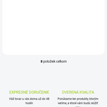
Workout zostava
Workout zostava
GetSet monkey bar
GetSet monkey bar
MB210
MB310
1 099 €
1 299 €
Detail
Detail
8
položiek celkom
O
v
l
á
d
a
c
EXPRESNÉ DORUČENIE
OVERENÁ KVALITA
i
Váš tovar u vás doma už do 48
e
Ponúkame len produkty, ktorým
hodín
veríme, a ktoré vám budú slúžiť
p