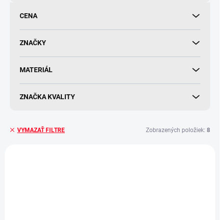
o
d
CENA
u
k
t
ZNAČKY
o
v
MATERIÁL
ZNAČKA KVALITY
Zobrazených položiek:
8
VYMAZAŤ FILTRE
V
ý
p
i
s
p
r