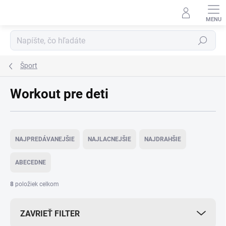
Prejsť
na
obsah
Hľadať
Šport
Workout pre deti
R
a
NAJPREDÁVANEJŠIE
NAJLACNEJŠIE
NAJDRAHŠIE
d
e
ABECEDNE
n
i
8
položiek celkom
e
p
ZAVRIEŤ FILTER
r