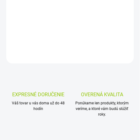
MOŽNOSTI
DORUČENIA
−
+
Pridať do košíka
DETAILNÉ INFORMÁCIE
OPÝTAŤ SA
EXPRESNÉ DORUČENIE
OVERENÁ KVALITA
Váš tovar u vás doma už do 48
Ponúkame len produkty, ktorým
hodín
veríme, a ktoré vám budú slúžiť
roky.