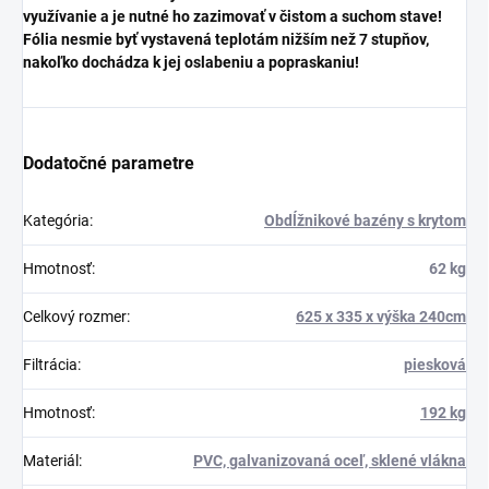
využívanie a je nutné ho zazimovať v čistom a suchom stave!
Fólia nesmie byť vystavená teplotám nižším než 7 stupňov,
nakoľko dochádza k jej oslabeniu a popraskaniu!
Dodatočné parametre
Kategória
:
Obdĺžnikové bazény s krytom
Hmotnosť
:
62 kg
Celkový rozmer
:
625 x 335 x výška 240cm
Filtrácia
:
piesková
Hmotnosť
:
192 kg
Materiál
:
PVC, galvanizovaná oceľ, sklené vlákna