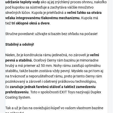
udržanie teploty vody
ako aj jej zrýchlený proces ohrevu, nakoľko
pod kupolou sa sústreďuje a zachytáva väčšie množstvo
slnečných lúčov. Kupola je priehľadná a
veľmi ľahko sa otvára
vďaka integrovanému tlakovému mechanizmu.
Kupola má
tiež
tri sklopné okná a dvere
.
Stručne povedané: užívajte si bazén bez ohľadu na počasie!
Stabilný a odolný!
Nielen, že je konštrukcia rámu jedinečná, no zároveň je
veľmi
pevná a stabilná.
Oceľový čierny rám bazénu je mimoriadne
hrubý a má priemer až 50 mm. Nohy rámu zaisťujú optimálnu
stabilitu, takže bazén zostáva vždy pevný. Myslelo sa pri tom aj
na trvácnosť a neporušiteľnosť rámu, preto je tento čierny rám
pozinkovaný a zároveň i ošetrený práškovou technológiou,
čo
zaručuje jednak farebnú stálosť a taktiež zamedzeniu
prehrdzaveniu
. Toto v spoločnosti EXIT Toys nazývajú Duplex
Coating System.
Tak a už je čas na osviežujúci kúpeľ vo vašom vlastnom bazéne