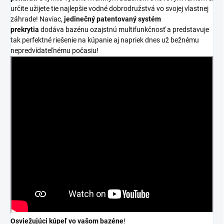
určite užijete tie najlepšie vodné dobrodružstvá vo svojej vlastnej
záhrade! Naviac,
jedinečný patentovaný systém
prekrytia
dodáva bazénu ozajstnú multifunkčnosť a predstavuje
tak perfektné riešenie na kúpanie aj napriek dnes už bežnému
nepredvídateľnému počasiu!
Osviežujúci kúpeľ vo vašom bazéne
!