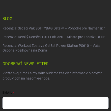
BLOG
Recenzia: Sedací Vak SOFTYBAG Detský – Pohodlie pre Najmenších
Recenzia: Detský Domček EXIT Loft 350 – Miesto pre Fantáziu a Hru
Recenzia: Workout Zostava GetSet Power Station PS610 – Vaša
Osobná Posilňovňa na Doma
ODOBERAŤ NEWSLETTER
Vložte svoj e-mail a my Vám budeme zasielať informácie o nových
produktoch na našom e-shope.
EMAIL