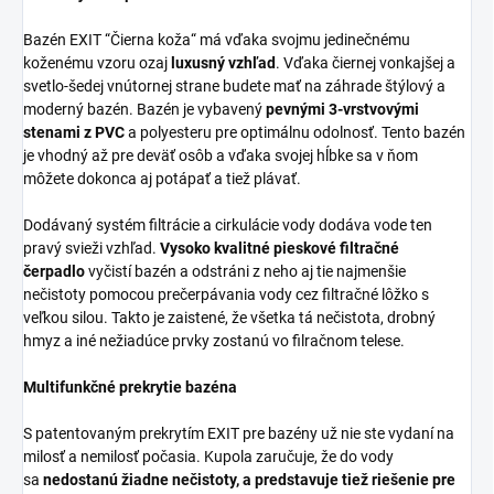
Bazén EXIT “Čierna koža“ má vďaka svojmu jedinečnému
koženému vzoru ozaj
luxusný vzhľad
. Vďaka čiernej vonkajšej a
svetlo-šedej vnútornej strane budete mať na záhrade štýlový a
moderný bazén. Bazén je vybavený
pevnými 3-vrstvovými
stenami z PVC
a polyesteru pre optimálnu odolnosť. Tento bazén
je vhodný až pre deväť osôb a vďaka svojej hĺbke sa v ňom
môžete dokonca aj potápať a tiež plávať.
Dodávaný systém filtrácie a cirkulácie vody dodáva vode ten
pravý svieži vzhľad.
Vysoko kvalitné pieskové filtračné
čerpadlo
vyčistí bazén a odstráni z neho aj tie najmenšie
nečistoty pomocou prečerpávania vody cez filtračné lôžko s
veľkou silou. Takto je zaistené, že všetka tá nečistota, drobný
hmyz a iné nežiadúce prvky zostanú vo filračnom telese.
Multifunkčné prekrytie bazéna
S patentovaným prekrytím EXIT pre bazény už nie ste vydaní na
milosť a nemilosť počasia. Kupola zaručuje, že do vody
sa
nedostanú žiadne nečistoty, a predstavuje tiež riešenie pre