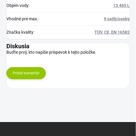
Objem vody
:
13 465 L
Vhodné pre max.
:
9 osôb/osoby
Značka kvality
:
TÜV, CE, EN 16582
Diskusia
Buďte prvý, kto napíše príspevok k tejto položke.
Pridať komentár
Z
á