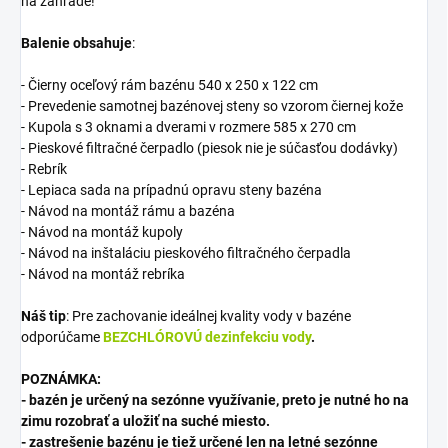
na záhrade!
Balenie obsahuje
:
- Čierny oceľový rám bazénu 540 x 250 x 122 cm
- Prevedenie samotnej bazénovej steny so vzorom čiernej kože
- Kupola s 3 oknami a dverami v rozmere 585 x 270 cm
- Pieskové filtračné čerpadlo (piesok nie je súčasťou dodávky)
- Rebrík
- Lepiaca sada na prípadnú opravu steny bazéna
- Návod na montáž rámu a bazéna
- Návod na montáž kupoly
- Návod na inštaláciu pieskového filtračného čerpadla
- Návod na montáž rebríka
Náš tip
: Pre zachovanie ideálnej kvality vody v bazéne
odporúčame
BEZCHLÓROVÚ dezinfekciu vody
.
POZNÁMKA:
- bazén je určený na sezónne využívanie, preto je nutné ho na
zimu rozobrať a uložiť na suché miesto.
- zastrešenie bazénu je tiež určené len na letné sezónne