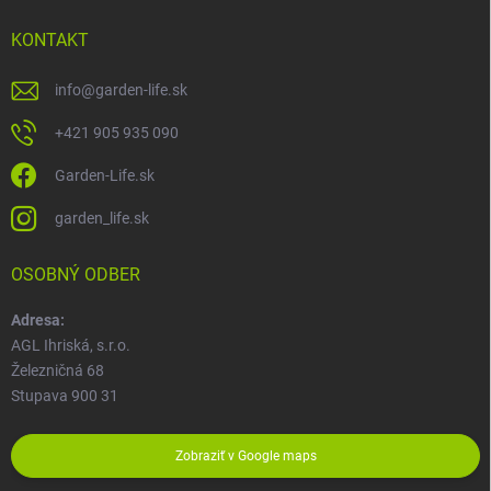
KONTAKT
info
@
garden-life.sk
+421 905 935 090
Garden-Life.sk
garden_life.sk
OSOBNÝ ODBER
Adresa:
AGL Ihriská, s.r.o.
Železničná 68
Stupava 900 31
Zobraziť v Google maps