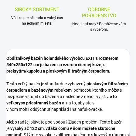
ŠIROKÝ SORTIMENT
ODBORNÉ
PORADENSTVO
Všetko pre záhradu a voľný čas
na jednom mieste.
Neviete si rady? Pomôžeme vám
s výberom.
Obdĺžnikový bazén holandského výrobcu EXIT s rozmerom
540x250x122 cm je bazén so vzorom čiernej kože, s
prekrytím/kupolou a pieskovým filtračným čerpadlom.
Tento veľký bazén je štandardne vybavený
pieskovým filtračným
čerpadlom a bazénovým rebríkom
, pomocou ktorého môžete
bezpečne vstúpiť do bazéna a následne z neho i vyjsť. J
e to
veľkoryso priestranný bazén
aj na to, aby ste si
v ňom mohli oddýchnuť napríklad i na nafukovačke.
Alebo radšej plávate pod vodou? Žiaden problém! Tento bazén
je
vysoký až 122 cm, vďaka čomu v ňom môžete skutočne
ponárať.
S týmto vysoko kvalitným bazénom s kovovým rámom si