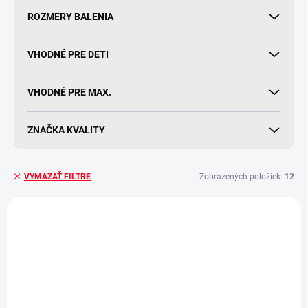
ROZMERY BALENIA
VHODNÉ PRE DETI
VHODNÉ PRE MAX.
ZNAČKA KVALITY
Zobrazených položiek:
12
VYMAZAŤ FILTRE
V
ý
p
i
s
p
r