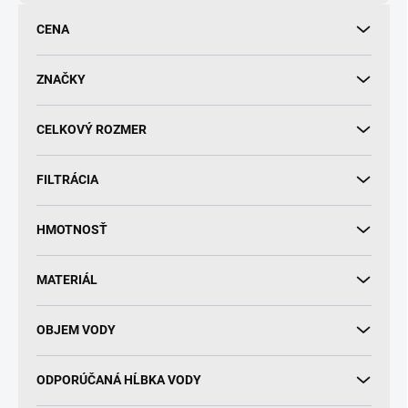
o
d
CENA
u
k
t
ZNAČKY
o
v
CELKOVÝ ROZMER
FILTRÁCIA
HMOTNOSŤ
MATERIÁL
OBJEM VODY
ODPORÚČANÁ HĹBKA VODY