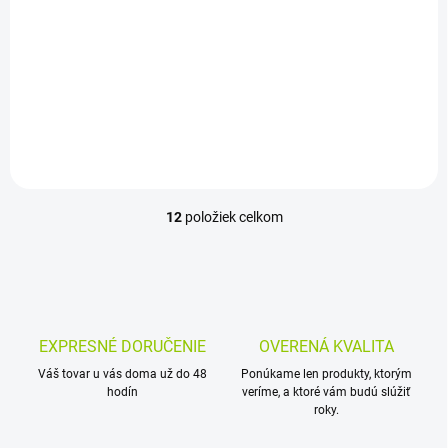
540x250x122cm s
540x250x122cm s
prekrytím a pieskovou
prekrytím a pieskovou
filtráciou
filtráciou
1 649 €
1 649 €
Detail
Detail
12
položiek celkom
O
v
l
á
d
a
c
EXPRESNÉ DORUČENIE
OVERENÁ KVALITA
i
Váš tovar u vás doma už do 48
e
Ponúkame len produkty, ktorým
hodín
veríme, a ktoré vám budú slúžiť
p
roky.
r
v