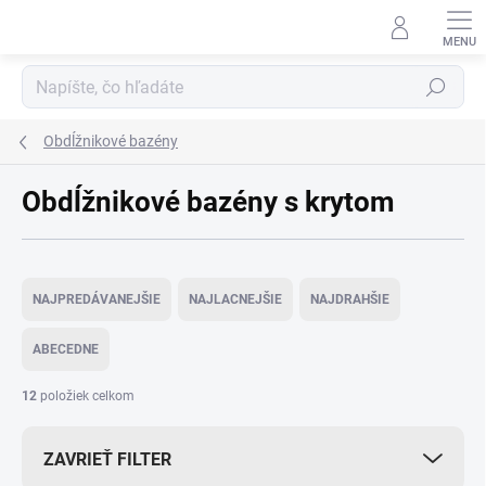
Prejsť
na
obsah
Hľadať
Obdĺžnikové bazény
Obdĺžnikové bazény s krytom
R
a
NAJPREDÁVANEJŠIE
NAJLACNEJŠIE
NAJDRAHŠIE
d
e
ABECEDNE
n
i
12
položiek celkom
e
p
ZAVRIEŤ FILTER
r