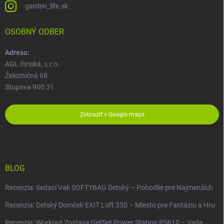
garden_life.sk
OSOBNÝ ODBER
Adresa:
AGL Ihriská, s.r.o.
Železničná 68
Stupava 900 31
Zobraziť v Google maps
BLOG
Recenzia: Sedací Vak SOFTYBAG Detský – Pohodlie pre Najmenších
Recenzia: Detský Domček EXIT Loft 350 – Miesto pre Fantáziu a Hru
Recenzia: Workout Zostava GetSet Power Station PS610 – Vaša